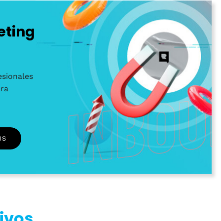
eting
sionales
ara
IS
tivos