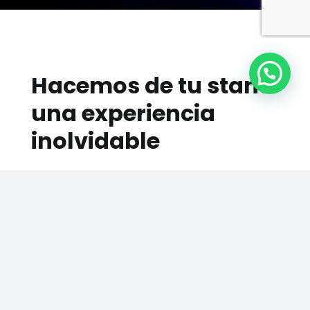
Hacemos de tu stand
una experiencia
inolvidable
Nos ponemos
100% a tu disposición desde el
primer momento
, para que todos los
visitantes de tu stand vivan una experiencia
inolvidable y recuerden tu marca para siempre.
Un diseño de stand creativo no solo debe verse
bien. También debe expresar la personalidad
de la marca, despertar curiosidad y facilitar la
conversación con los visitantes.