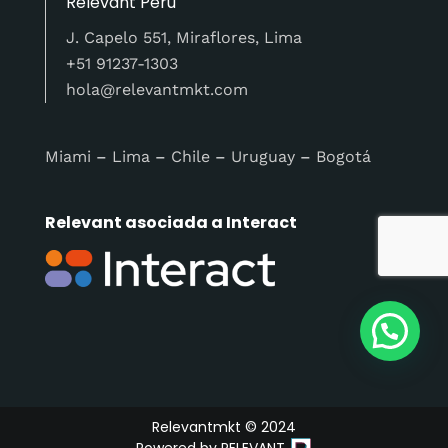
Relevant Perú
J. Capelo 551, Miraflores, Lima
+51 91237-1303
hola@relevantmkt.com
Miami
–
Lima
–
Chile
–
Uruguay
–
Bogotá
Relevant asociada a Interact
Relevantmkt © 2024