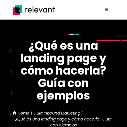
Saltar
al
Toggle
contenido
Navigation
Home
¿Qué es una
Nosotros
landing page y
Proyectos
cómo hacerla?
Guía con
Servicios
ejemplos
Blog
Home
Guía Inbound Marketing
Contacto
¿Qué es una landing page y cómo hacerla? Guía
con ejemplos