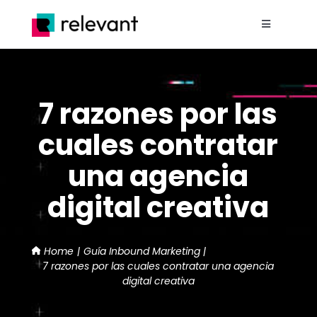
Saltar
al
Toggle
contenido
Navigation
Home
7 razones por las
Nosotros
cuales contratar
Proyectos
una agencia
digital creativa
Servicios
Blog
Home
Guía Inbound Marketing
7 razones por las cuales contratar una agencia
digital creativa
Contacto