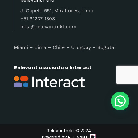
J. Capelo 551, Miraflores, Lima
+51 91237-1303
hola@relevantmkt.com
Miami
–
Lima
–
Chile
–
Uruguay
–
Bogotá
Relevant asociada a Interact
Relevantmkt © 2024
Powered by
RELEVANT