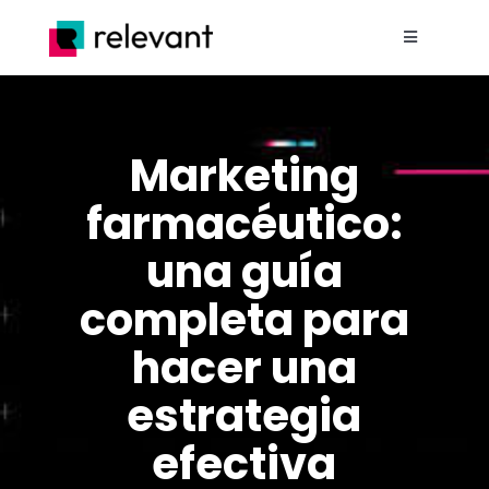
Saltar
al
Toggle
contenido
Navigation
Home
Marketing
Nosotros
farmacéutico:
Proyectos
una guía
completa para
Servicios
hacer una
Blog
estrategia
efectiva
Contacto