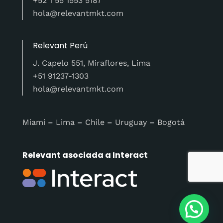
+52 1 55 1553 5187
hola@relevantmkt.com
Relevant Perú
J. Capelo 551, Miraflores, Lima
+51 91237-1303
hola@relevantmkt.com
Miami
–
Lima
–
Chile
–
Uruguay
–
Bogotá
Relevant asociada a Interact