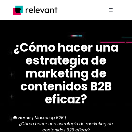
Saltar
al
Toggle
contenido
Navigation
Home
¿Cómo hacer una
Nosotros
estrategia de
Proyectos
marketing de
contenidos B2B
Servicios
eficaz?
Blog
Home
Marketing B2B
Contacto
¿Cómo hacer una estrategia de marketing de
contenidos B2B eficaz?