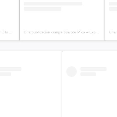
Una publicación compartida por Vicky Gils
(@mammaminas)
Una publicación compartida por Mica – Experta en Gestión del Tiempo