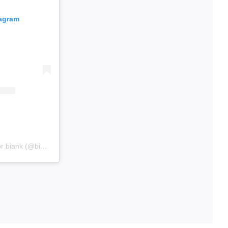
tagram
Una publicación compartida por biank (@bianaristaran)