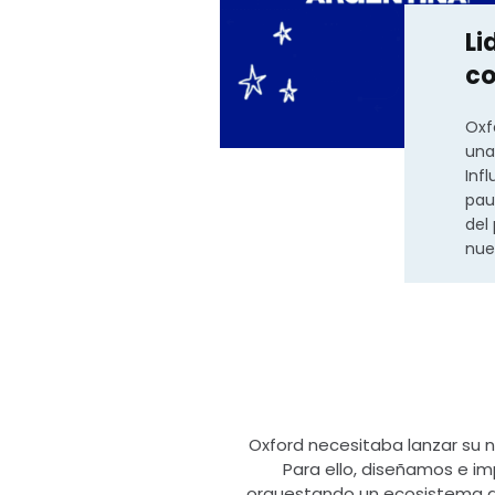
Li
co
Oxf
una
Inf
pau
del
nue
Oxford necesitaba lanzar su
Para ello, diseñamos e i
orquestando un ecosistema dig