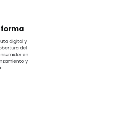
taforma
ta digital y
bertura del
consumidor en
anzamiento y
.