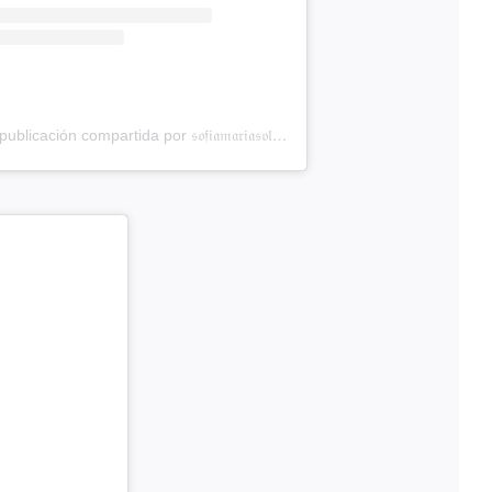
- Ayuda para estudiantes (@amigadeltiempo)
Una publicación compartida por 𝔰𝔬𝔣𝔦𝔞𝔪𝔞𝔯𝔦𝔞𝔰𝔬𝔩𝔞<3 (@soffiasolaa)