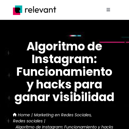
Saltar
al
Toggle
contenido
Navigation
Home
Algoritmo de
Nosotros
Instagram:
Proyectos
Funcionamiento
y hacks para
Servicios
ganar visibilidad
Blog
Home
Marketing en Redes Sociales
Contacto
Redes sociales
Algoritmo de Instagram: Funcionamiento y hacks